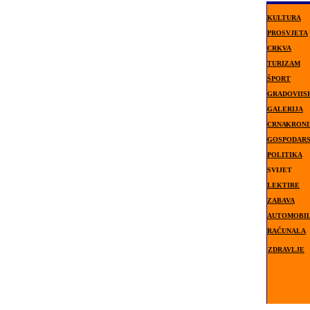
KULTURA
PROSVJETA
CRKVA
TURIZAM
ŠPORT
GRADOVI I 
GALERIJA
CRNA KRON
GOSPODAR
POLITIKA
SVIJET
LEKTIRE
ZABAVA
AUTOMOBIL
RAČUNALA
ZDRAVLJE